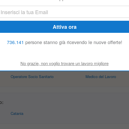
imentare in forte espansione Descrizione Lavoro Riportando direttamente alla
abile di: • Gestire e supervisionare l'intero ciclo produttivo, dal ricevimento.
e di lavoro correlate a Catania:
736.141
persone stanno già ricevendo le nuove offerte!
Istruttore Fitness
Centro Benessere
Centro Wellness
Estetista
Informatore Scientifico
Ospedale
Operatore Socio Sanitario
Medico del Lavoro
o:
Catania